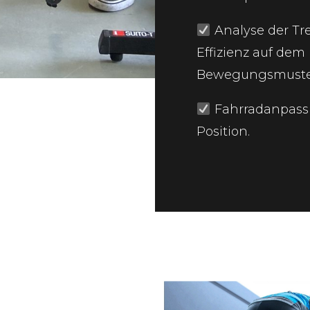
Analyse der Tr
Effizienz auf dem
Bewegungsmuster 
Fahrradanpassu
Position.