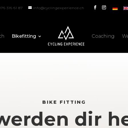
076 316 61 87
info@cyclingexperience.ch
ch
Bikefitting
Coaching
We
werden dir he