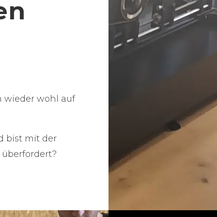
en
h wieder wohl auf
 bist mit der
 überfordert?