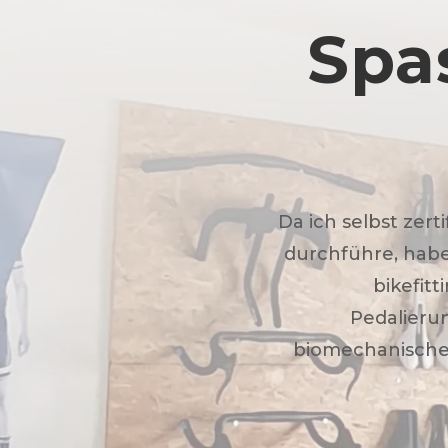
Spa
Da ich selbst zert
durchführe, habe
bikefit
Pedalieru
biomechanische 